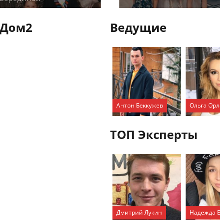
 Дом2
Ведущие
Антон Беккужев
Ольга Орл
ТОП Эксперты
Дмитрий Лукин
Надежда 