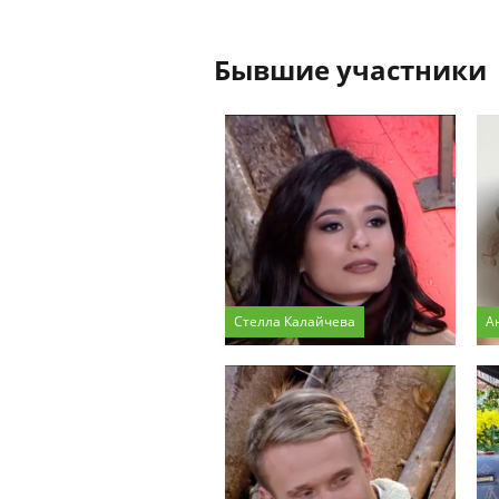
Бывшие участники
Стелла Калайчева
А