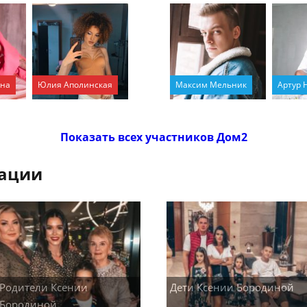
ина
Юлия Аполинская
Максим Мельник
Артур 
Показать всех участников Дом2
кации
Родители Ксении
Дети Ксении Бородиной
Бородиной