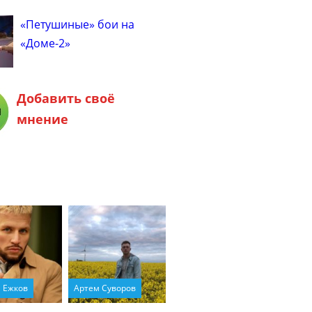
«Петушиные» бои на
«Доме-2»
Добавить своё
мнение
 Ежков
Артем Суворов