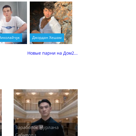
Николайчук
Джордан Хешам
Новые парни на Дом2...
Заработок Нурлана
Сабурова