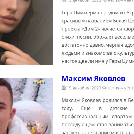
15 декабря, 2020
нет коммент
Гера Циммерман родом из Укр
красивым названием Белая Це
проекта «Дом 2» является тво
стихи, песни, обожает веселые
достаточно давно, черпая вдо
людьми и знакомства с культур
настоящее ли имя у Геры Цим
Максим Яковлев
15 декабря, 2020
нет коммент
Максим Яковлев родился в Бе
году. Еще в детские г
профессиональным спортом 
последующем стал занимать
заслуженное звание мастера с