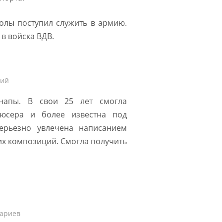
олы поступил служить в армию.
в войска ВДВ.
рий
напы. В свои 25 лет смогла
дюсера и более известна под
ерьезно увлечена написанием
их композиций. Смогла получить
ариев