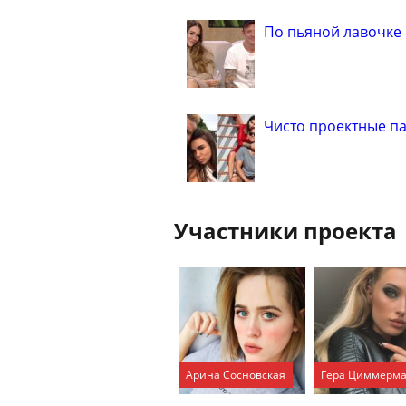
По пьяной лавочке
Чисто проектные п
Участники проекта
Арина Сосновская
Гера Циммерм