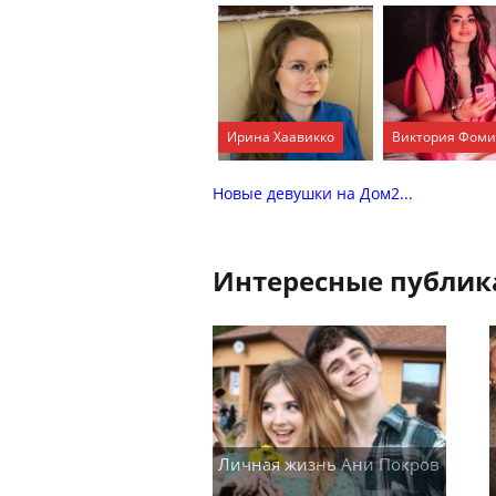
Ирина Хаавикко
Виктория Фом
Новые девушки на Дом2...
Интересные публи
Личная жизнь Ани Покров