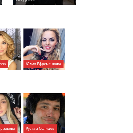
ова
Юлия Ефременкова
Ермакова
Рустам Солнцев