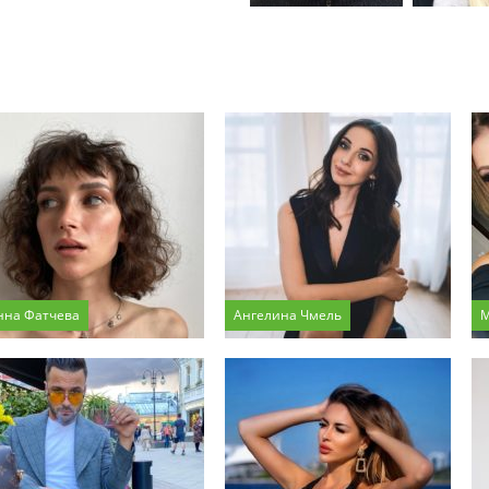
нна Фатчева
Ангелина Чмель