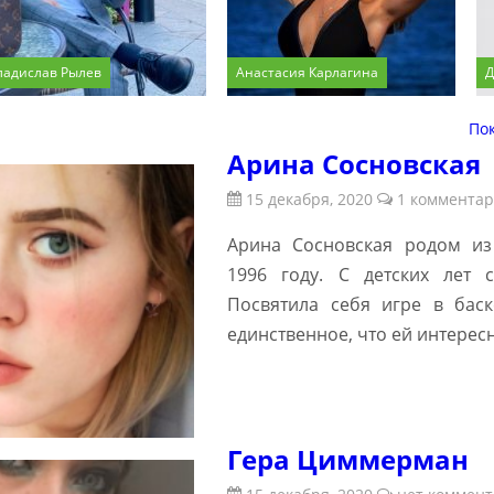
ладислав Рылев
Анастасия Карлагина
Д
По
Арина Сосновская
15 декабря, 2020
1 коммента
Арина Сосновская родом из 
1996 году. С детских лет 
Посвятила себя игре в баск
единственное, что ей интерес
Гера Циммерман