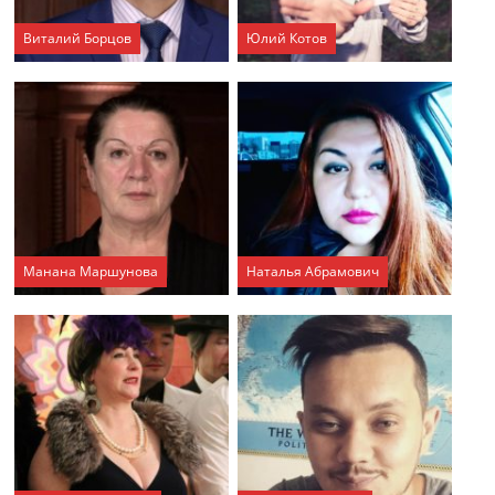
Виталий Борцов
Юлий Котов
Манана Маршунова
Наталья Абрамович