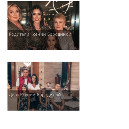
Родители Ксении Бородиной
Дети Ксении Бородиной