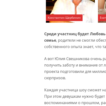
Константин Щербинин
Ека
Среди участниц будет Любовь
семье
, родители не смогли обес
собственного опыта знает, что т
А вот Юлия Свешникова очень ран
получить заботу и внимание от 
проекта подготовили для милли
сюрпризов.
Каждая участница шоу сможет на
При этом девушкам нужно будет
воспоминаниями о прошлом, рас