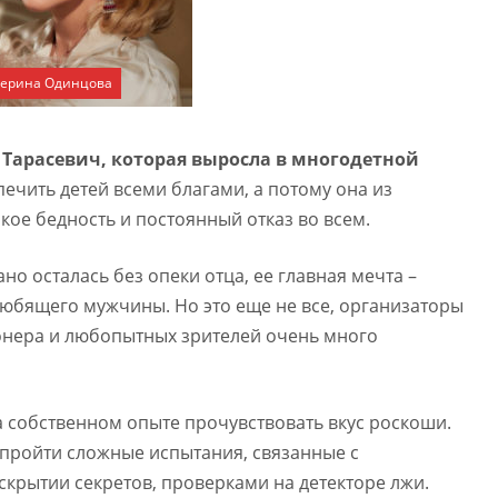
терина Одинцова
 Тарасевич, которая выросла в многодетной
печить детей всеми благами, а потому она из
акое бедность и постоянный отказ во всем.
о осталась без опеки отца, ее главная мечта –
любящего мужчины. Но это еще не все, организаторы
онера и любопытных зрителей очень много
 собственном опыте прочувствовать вкус роскоши.
 пройти сложные испытания, связанные с
крытии секретов, проверками на детекторе лжи.