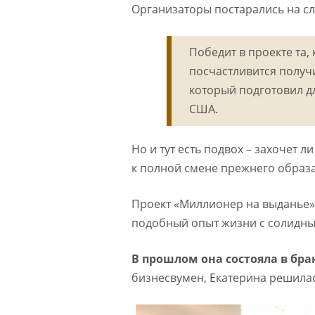
Организаторы постарались на сл
Победит в проекте та,
посчастливится получ
который подготовил д
США.
Но и тут есть подвох – захочет 
к полной смене прежнего образа
Проект «Миллионер на выданье»
подобный опыт жизни с солидн
В прошлом она состояла в бр
бизнесвумен, Екатерина решилас