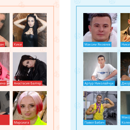
ан
Кики
Максим Яковлев
Ники
ина
Анастасия Балтер
Артур Николайчук
Джор
Макс
Марсиага
Павел Бабич
Коле