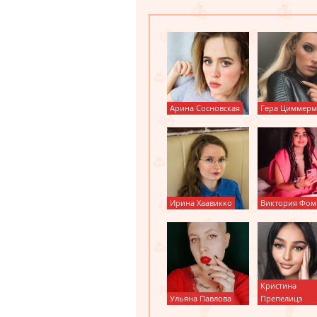
Арина Сосновская
Гера Циммерм
Ирина Хаавикко
Виктория Фом
Кристина
Ульяна Павлова
Препелицэ