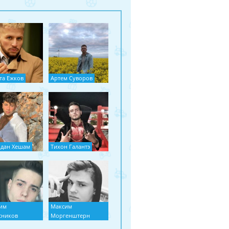
та Ежков
Артем Суворов
дан Хешам
Тихон Галантэ
им
Максим
сников
Моргенштерн