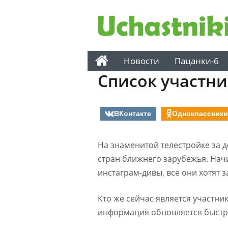
Новости
Пацанки-6
Список участни
ВКонтакте
Одноклассники
На знаменитой телестройке за 
стран ближнего зарубежья. Нач
инстаграм-дивы, все они хотят з
Кто же сейчас является участник
информация обновляется быстре