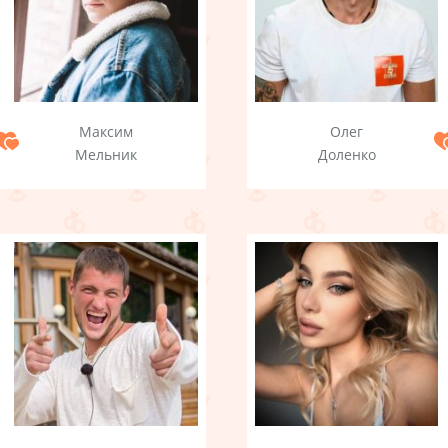
Максим
Олег
Мельник
Доленко