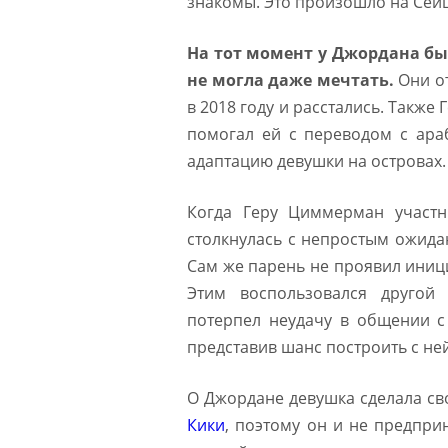
знакомы. Это произошло на Сейше
На тот момент у Джордана бы
не могла даже мечтать.
Они от
в 2018 году и расстались. Также 
помогал ей с переводом с араб
адаптацию девушки на островах.
Когда Геру Циммерман участн
столкнулась с непростым ожида
Сам же парень не проявил иници
Этим воспользовался другой
потерпел неудачу в общении 
представив шанс построить с н
О Джордане девушка сделала св
Кики
, поэтому он и не предпри