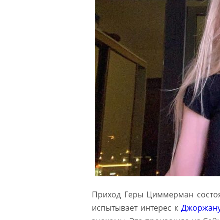
Приход Геры Циммерман состоял
испытывает интерес к
Джоржану