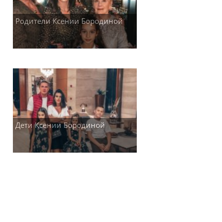
Родители Ксении Бородиной
Дети Ксении Бородиной