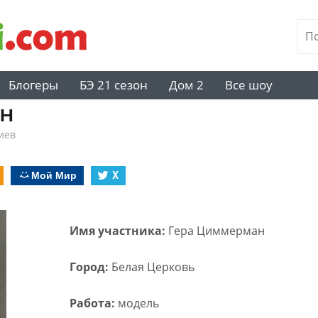
Блогеры
БЭ 21 сезон
Дом 2
Все шоу
н
иев
Мой Мир
X
Имя участника:
Гера Циммерман
Город:
Белая Церковь
Работа:
модель