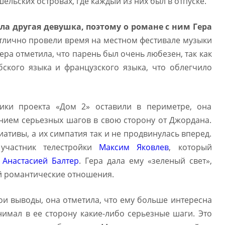
льских островах, где каждый из них был в отпуске.
ла другая девушка, поэтому о романе с ним Гера
лично провели время на местном фестивале музыки
Гера отметила, что парень был очень любезен, так как
ского языка и французского языка, что облегчило
ики проекта «Дом 2» оставили в периметре, она
нием серьезных шагов в свою сторону от Джордана.
ативы, а их симпатия так и не продвинулась вперед.
 участник телестройки
Максим Яковлев
, который
с
Анастасией Балтер
. Гера дала ему «зеленый свет»,
ей романтические отношения.
ои выводы, она отметила, что ему больше интересна
нимал в ее сторону какие-либо серьезные шаги. Это