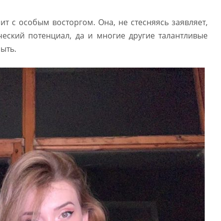
ит с особым восторгом. Она, не стесняясь заявляет,
еский потенциал, да и многие другие талантливые
ыть.