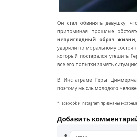
Он стал обвинять девушку, чт
припоминая прошлые обстояте
неприглядный образ жизни
ударили по моральному состояни
который постарался утешить Ге
все его попытки замять ситуаци
В Инстаграме Геры Циммерман
поэтому мысль молодого челове
*Facebook и instagram признаны экстре
Добавить комментари