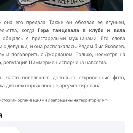
о она его предала. Также он обозвал ее лгуньей,
льства, когда
Гера танцевала в клубе и вела
, общаясь с престарелыми мужчинами. Его слова
ю девушки, и она расплакалась. Рядом был Яковлев,
ру и поговорить с Джорданом. Только, несмотря на
ю, репутация Циммермен испорчена навсегда.
 часто появляются довольно откровенные фото,
ка для некоторых вполне аргументирована.
мистскими организациями и запрещены на территории РФ
й