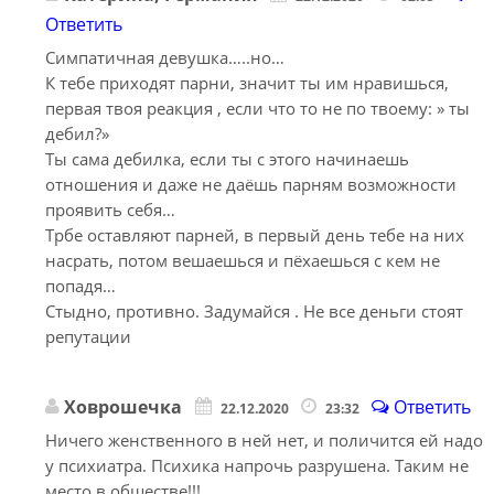
Ответить
Симпатичная девушка…..но…
К тебе приходят парни, значит ты им нравишься,
первая твоя реакция , если что то не по твоему: » ты
дебил?»
Ты сама дебилка, если ты с этого начинаешь
отношения и даже не даёшь парням возможности
проявить себя…
Трбе оставляют парней, в первый день тебе на них
насрать, потом вешаешься и пёхаешься с кем не
попадя…
Стыдно, противно. Задумайся . Не все деньги стоят
репутации
Ховрошечка
Ответить
22.12.2020
23:32
Ничего женственного в ней нет, и поличится ей надо
у психиатра. Психика напрочь разрушена. Таким не
место в обществе!!!