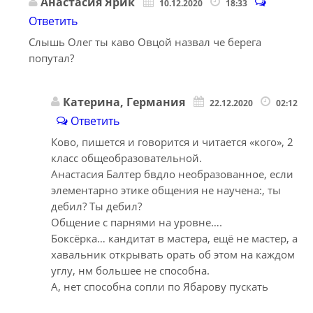
Анастасия Ярик
10.12.2020
18:33
Ответить
Слышь Олег ты каво Овцой назвал че берега
попутал?
Катерина, Германия
22.12.2020
02:12
Ответить
Ково, пишется и говорится и читается «кого», 2
класс общеобразовательной.
Анастасия Балтер бвдло необразованное, если
элементарно этике общения не научена:, ты
дебил? Ты дебил?
Общение с парнями на уровне….
Боксёрка… кандитат в мастера, ещё не мастер, а
хавальник открывать орать об этом на каждом
углу, нм большее не способна.
А, нет способна сопли по Ябарову пускать