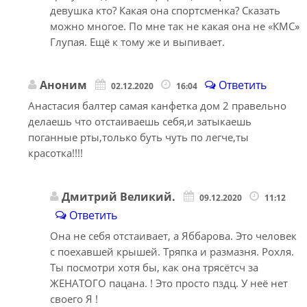
девушка кто? Какая она спортсменка? Сказать
можно многое. По мне так не какая она не «КМС»
Глупая. Ещё к тому же и выпивает.
Аноним
Ответить
02.12.2020
16:04
Анастасия балтер самая канфетка дом 2 правельно
делаешь что отстаиваешь себя,и затыкаешь
поганные рты,только буть чуть по легче,ты
красотка!!!!
Дмитрий Великий.
09.12.2020
11:12
Ответить
Она не себя отстаивает, а Яббарова. Это человек
с поехавшей крышей. Тряпка и размазня. Рохля.
Ты посмотри хотя бы, как она трясётсч за
ЖЕНАТОГО пацана. ! Это просто пздц. У неё нет
своего Я !