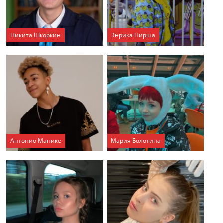
Никита Шкоркин
Энрика Нирша
Антонио Манике
Мария Болотина