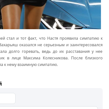
ей стал и тот факт, что Настя проявила симпатию к
ахарьяш оказался не серьезным и заинтересовался
тала долго горевать, ведь до их расставания у нее
ник в лице Максима Колесникова. После близкого
ла к нему взаимную симпатию.
й