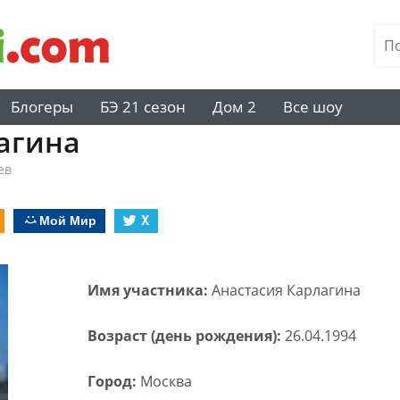
Блогеры
БЭ 21 сезон
Дом 2
Все шоу
агина
ев
Мой Мир
X
Имя участника:
Анастасия Карлагина
Возраст (день рождения):
26.04.1994
Город:
Москва