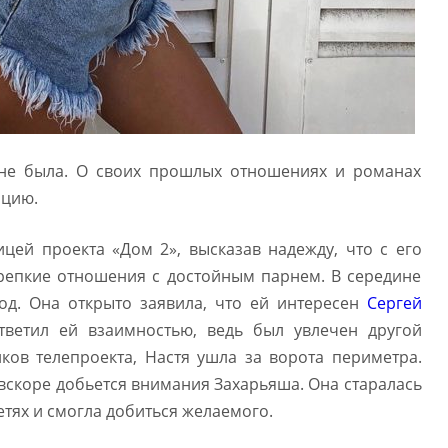
 не была. О своих прошлых отношениях и романах
ацию.
ицей проекта «Дом 2», высказав надежду, что с его
репкие отношения с достойным парнем. В середине
од. Она открыто заявила, что ей интересен
Сергей
тветил ей взаимностью, ведь был увлечен другой
ов телепроекта, Настя ушла за ворота периметра.
 вскоре добьется внимания Захарьяша. Она старалась
етях и смогла добиться желаемого.