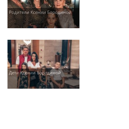
Родители Ксении Бородиной
Дети Ксении Бородиной