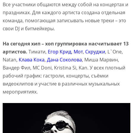
Все участники общаются между собой на концертах и
праздниках. Для каждого артиста создана отдельная
команда, помогающая записывать новые треки – это
свои DJ и битмейкеры.
На сегодня хип – хоп группировка насчитывает 13
артистов.
Тимати,
Егор Крид
,
Мот
,
Скруджи
, L`One,
Natan,
Клава Кока
,
Дана Соколова
, Миша Марвин,
Вандер Фил, MC Doni, Kristina Si, Kan. У всех плотный
рабочий график: гастроли, концерты, съёмки
видеоклипов и участие в различных музыкальных
мероприятиях.