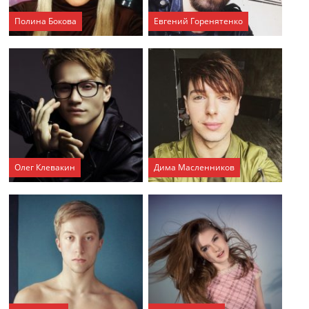
Полина Бокова
Евгений Горенятенко
Олег Клевакин
Дима Масленников