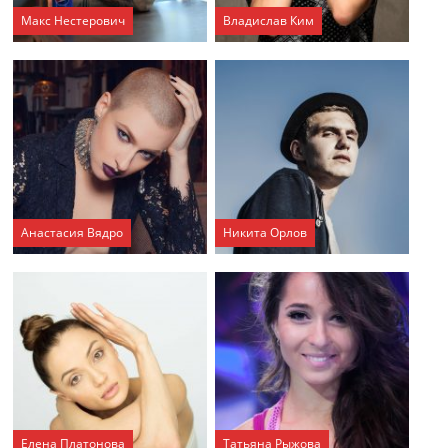
Макс Нестерович
Владислав Ким
Анастасия Вядро
Никита Орлов
Елена Платонова
Татьяна Рыжова