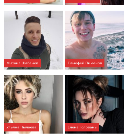
Михаил Шабанов
Тимофей Пименов
Ульяна Пылаева
Елена Головань