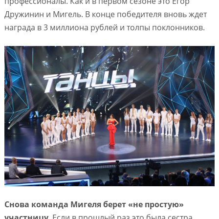
профессионалы. Как и в первом сезоне это Егор
Дружинин и Мигель. В конце победителя вновь ждет
награда в 3 миллиона рублей и толпы поклонников.
Снова команда Мигеля берет «не простую»
участницу
. Если в прошлый раз это была сестра