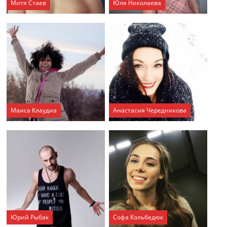
Митя Стаев
Юля Николаева
Маиса Клаудиа
Анастасия Чередникова
Юрий Рыбак
Софа Кольбедюк