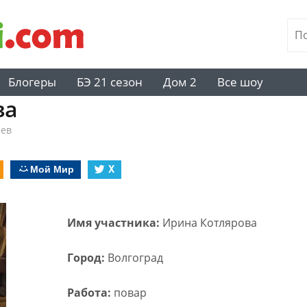
Блогеры
БЭ 21 сезон
Дом 2
Все шоу
ва
иев
Мой Мир
X
Имя участника:
Ирина Котлярова
Город:
Волгоград
Работа:
повар