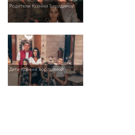
Родители Ксении Бородиной
Дети Ксении Бородиной