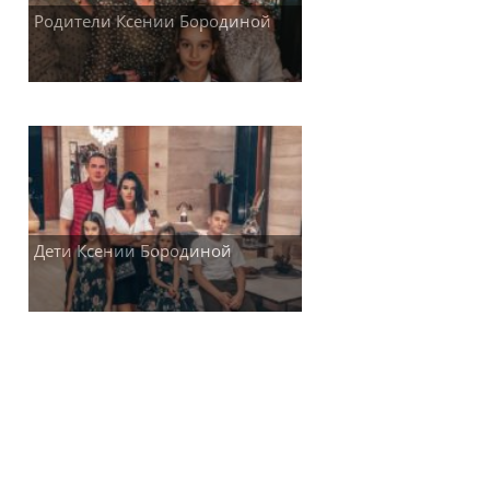
Родители Ксении Бородиной
Дети Ксении Бородиной