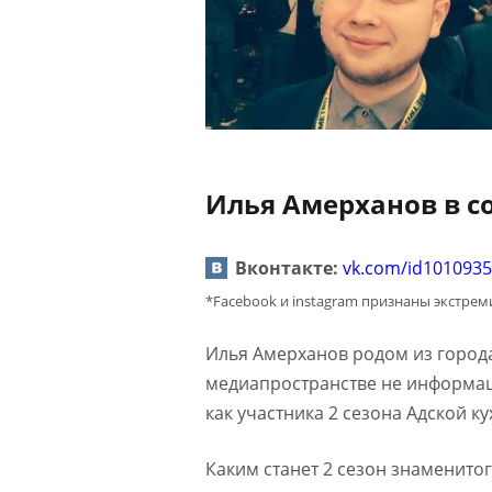
Илья Амерханов в с
Вконтакте:
vk.com/id101093
*Facebook и instagram признаны экстре
Илья Амерханов родом из города
медиапространстве не информац
как участника 2 сезона Адской к
Каким станет 2 сезон знаменито