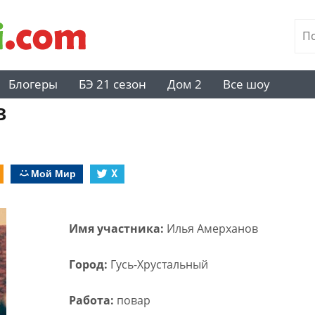
Блогеры
БЭ 21 сезон
Дом 2
Все шоу
в
Мой Мир
X
Имя участника:
Илья Амерханов
Город:
Гусь-Хрустальный
Работа:
повар