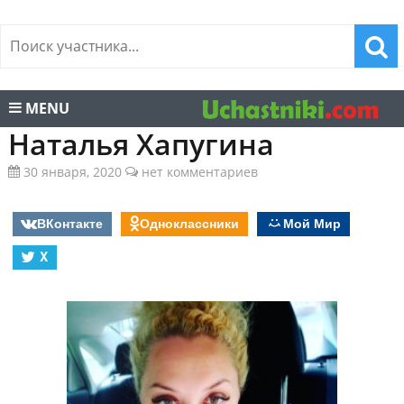
MENU
Наталья Хапугина
30 января, 2020
нет комментариев
ВКонтакте
Одноклассники
Мой Мир
X