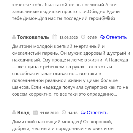
хочется чтобы был такой же выносливый.А эти
зависливые людишки просто т…и.Обидно.Удачи
тебе Димон.Для нас ты последний герой😘😁👍
Толкователь
Ответить
13.06.2020
07:59
Дмитрий молодой крепкий энергичный и
смекалистый парень. Он мужик здоровый шустрый и
находчивый. Ему проще и легче в жизни. А Надежда
— женщина с ребенком на руках… она хоть и
способная и талантливая но… все таки в
повседневной реальной жизни у Димы больше
шансов. Если надежда получила суперприз как то не
совсем корректно, то все таки это оправданно…
Влад
Ответить
11.08.2020
14:16
Димитрий настоящий молодец! Он хороший,
добрый, честный и порядочный человек и он