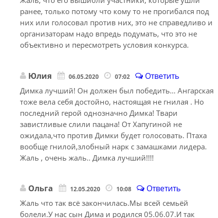
Жаль, что его вышибли участники, которые ушли
ранее, только потому что кому то не прогибался под
них или голосовал против них, это не справедливо и
организаторам надо впредь подумать, что это не
объективно и пересмотреть условия конкурса.
Юлия
Ответить
06.05.2020
07:02
Димка лучший! Он должен был победить… Ангарская
тоже вела себя достойно, настоящая не гнилая . Но
последний герой однозначно Димка! Твари
завистливые слили пацана! От Хапугиной не
ожидала,что против Димки будет голосовать. Птаха
вообще гнилой,злобный нарк с замашками лидера.
Жаль , очень жаль.. Димка лучший!!!!
Ольга
Ответить
12.05.2020
10:08
Жаль что так всё закончилась.Мы всей семьёй
болели.У нас сын Дима и родился 05.06.07.И так