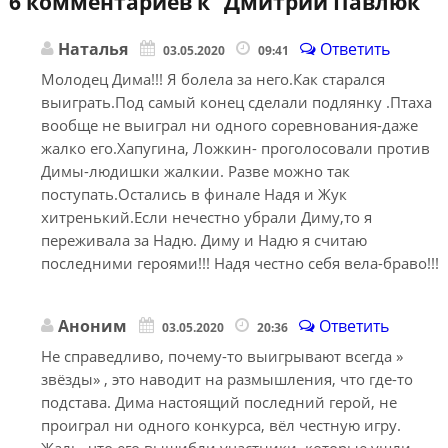
6 комментариев к “
Дмитрий Павлюк
”
Наталья
Ответить
03.05.2020
09:41
Молодец Дима!!! Я болела за него.Как старался
выиграть.Под самый конец сделали подлянку .Птаха
вообще не выиграл ни одного соревнования-даже
жалко его.Хапугина, Ложкин- проголосовали против
Димы-людишки жалкии. Разве можно так
поступать.Остались в финале Надя и Жук
хитренький.Если нечестно убрали Диму,то я
переживала за Надю. Диму и Надю я считаю
последними героями!!! Надя честно себя вела-браво!!!
Аноним
Ответить
03.05.2020
20:36
Не справедливо, почему-то выигрывают всегда »
звёзды» , это наводит на размышления, что где-то
подстава. Дима настоящий последний герой, не
проиграл ни одного конкурса, вёл честную игру.