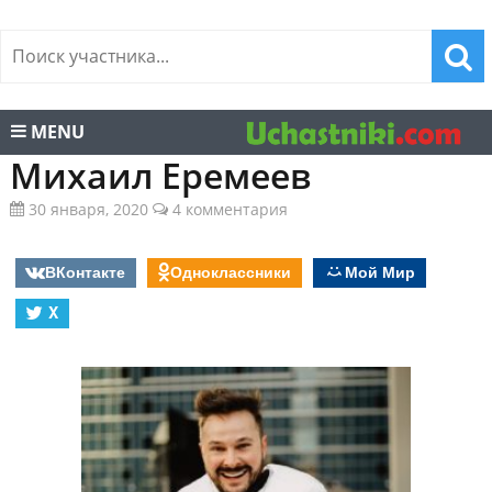
MENU
Михаил Еремеев
30 января, 2020
4 комментария
ВКонтакте
Одноклассники
Мой Мир
X