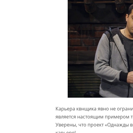
Карьера квнщика явно не огран
является настоящим примером тр
Уверены, что проект «Однажды в 
карьере!