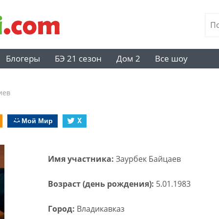
Блогеры
БЭ 21 сезон
Дом 2
Все шоу
иев
Мой Мир
X
Имя участника:
Заурбек Байцаев
Возраст (день рождения):
5.01.1983
Город:
Владикавказ