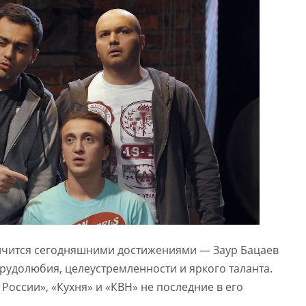
ичится сегодняшними достижениями — Заур Бацаев
удолюбия, целеустремленности и яркого таланта.
России», «Кухня» и «КВН» не последние в его