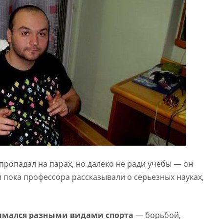
пропадал на парах, но далеко не ради учебы — он
и пока профессора рассказывали о серьезных науках,
.
нимался разными видами спорта
— борьбой,