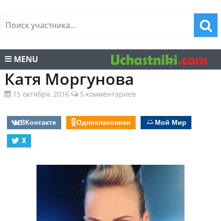
MENU
Катя Моргунова
15 октября, 2016
5 комментариев
ВКонтакте
Одноклассники
Мой Мир
X