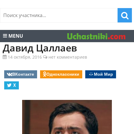
MENU
Давид Цаллаев
14 октября, 2016
нет комментариев
ВКонтакте
Одноклассники
Мой Мир
X