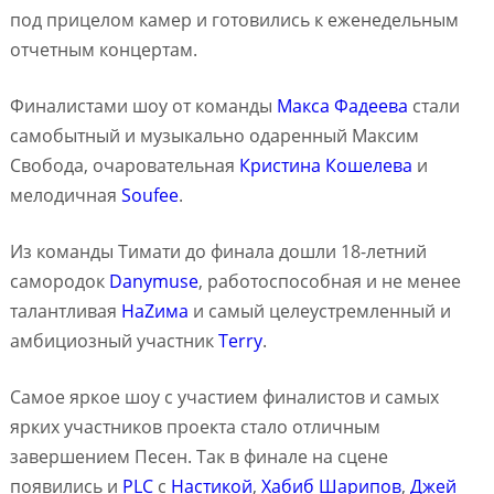
под прицелом камер и готовились к еженедельным
отчетным концертам.
Финалистами шоу от команды
Макса Фадеева
стали
самобытный и музыкально одаренный Максим
Свобода, очаровательная
Кристина Кошелева
и
мелодичная
Soufee
.
Из команды Тимати до финала дошли 18-летний
самородок
Danymuse
, работоспособная и не менее
талантливая
НаZима
и самый целеустремленный и
амбициозный участник
Terry
.
Самое яркое шоу с участием финалистов и самых
ярких участников проекта стало отличным
завершением Песен. Так в финале на сцене
появились и
PLC
с
Настикой
,
Хабиб Шарипов
,
Джей