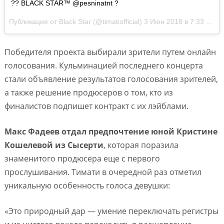
?? BLACK STAR™️ @pesninatnt ?
Публикация от
Black Star
(@timatiofficial)
3 Июн 2018 в 7:33 PDT
Победителя проекта выбирали зрители путем онлайн
голосования. Кульминацией последнего концерта
стали объявление результатов голосования зрителей,
а также решение продюсеров о том, кто из
финалистов подпишет контракт с их лэйблами.
Макс Фадеев отдал предпочтение юной Кристине
Кошелевой из Сысерти
, которая поразила
знаменитого продюсера еще с первого
прослушивания. Тимати в очередной раз отметил
уникальную особенность голоса девушки:
«Это природный дар — умение переключать регистры