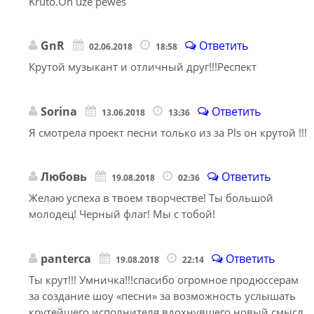
Kruto.On uze pewes
GnR
Ответить
02.06.2018
18:58
Крутой музыкант и отличный друг!!!Респект
Sorina
Ответить
13.06.2018
13:36
Я смотрела проект песни только из за Рls он крутой !!!
Любовь
Ответить
19.08.2018
02:36
Желаю успеха в твоем творчестве! Ты большой
молодец! Черный флаг! Мы с тобой!
panterca
Ответить
19.08.2018
22:14
Ты крут!!! Умничка!!!спасибо огромное продюссерам
за создание шоу «песни» за возможность услышать
крутейшего исполнителя вдохнувшего новый смысл