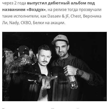
через 2 года
выпустил дебютный альбом под
названием «Воздух»
, на релизе тогда прозвучали
такие исполнители, как Dasaev & JF, Chest, Вероника
Ли, Nady, СКВО, Белки на акации.