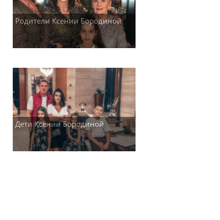
Родители Ксении Бородиной
Дети Ксении Бородиной