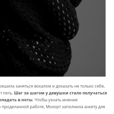
 решила заняться вокалом и доказать не только себе,
т петь.
Шаг за шагом у девушки стало получаться
опадать в ноты
. Чтобы узнать мнение
 проделанной работе, Мохорт заполнила анкету для