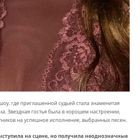
шоу, где приглашенной судьей стала знаменитая
а. Звездная гостья была в хорошем настроении,
тников на успешное исполнение, выбранных песен.
ыступила на сцене, но получила неоднозначные