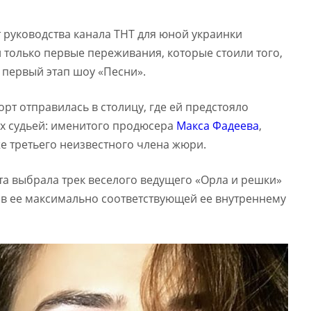
т руководства канала ТНТ для юной украинки
и только первые переживания, которые стоили того,
 первый этап шоу «Песни».
рт отправилась в столицу, где ей предстояло
ых судьей: именитого продюсера
Макса Фадеева
,
кже третьего неизвестного члена жюри.
та выбрала трек веселого ведущего «Орла и решки»
в ее максимально соответствующей ее внутреннему