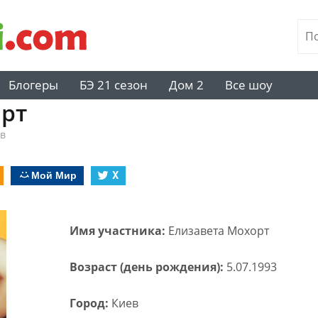
Блогеры
БЭ 21 сезон
Дом 2
Все шоу
орт
в
Мой Мир
X
Имя участника:
Елизавета Мохорт
Возраст (день рождения):
5.07.1993
Город:
Киев