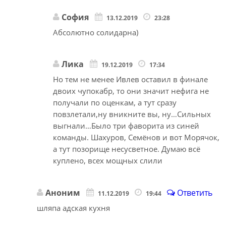
София
13.12.2019
23:28
Абсолютно солидарна)
Лика
19.12.2019
17:34
Но тем не менее Ивлев оставил в финале
двоих чупокабр, то они значит нефига не
получали по оценкам, а тут сразу
повзлетали,ну вникните вы, ну…Сильных
выгнали…Было три фаворита из синей
команды. Шахуров, Семёнов и вот Морячок,
а тут позорище несусветное. Думаю всё
куплено, всех мощных слили
Аноним
Ответить
11.12.2019
19:44
шляпа адская кухня