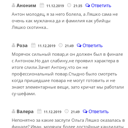
Аноним
Ответить
11.12.2019
21:35
Антон молодец, я за него болела, а Ляшко сама не
очень как мужланка да и фамилия как убийцы
Ляшко скотинка..
Роза
Ответить
11.12.2019
21:49
Морячок сильный повар,и он должен был в финале
с Антоном.Но дал слабину,не проявил характера в
итоге слили.Зачет Антону,что он не
профессиональный повар.Стыдно было смотреть
когда пришедшие повара не могут готовить и не
знают элементарные вещи, зато кричат мы работали
су-шефами.
Валера
Ответить
11.12.2019
21:49
Непонятно за какие заслуги Ольга Ляшко оказалась в
финале? Иван, морячок более достойные кандидаты