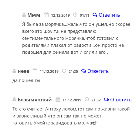
Ммм
Ответить
12.12.2019
01:11
Я была за морячка…жаль,что он ушел,но скорее
всего это шоу,т.к не представляю
сентиментального морячка,чтоб готовил с
родителями,плакал от радости…он просто не
подошёл для финала,вот и слили его .
неее
Ответить
11.12.2019
21:25
да пошёл ты
Безымянный
Ответить
11.12.2019
21:32
Те кто считает Антоху лохом,тот сам по жизни такой
и завистливый что он сам так не может
готовить.Умейте завидовать молча😎