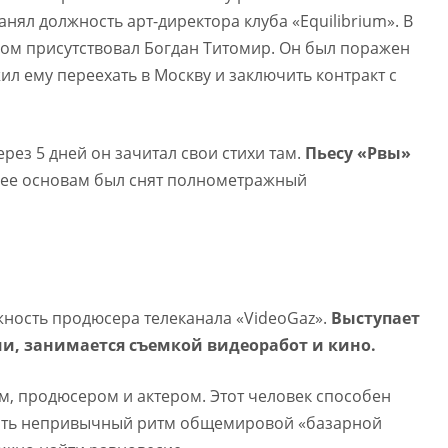
анял должность арт-директора клуба «Equilibrium». В
ром присутствовал Богдан Титомир. Он был поражен
ил ему переехать в Москву и заключить контракт с
ерез 5 дней он зачитал свои стихи там.
Пьесу «Рвы»
ее основам был снят полнометражный
жность продюсера телеканала «VideoGaz».
Выступает
ии, занимается съемкой видеоработ и кино.
, продюсером и актером. Этот человек способен
едать непривычный ритм общемировой «базарной