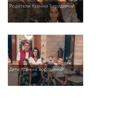
Родители Ксении Бородиной
Дети Ксении Бородиной