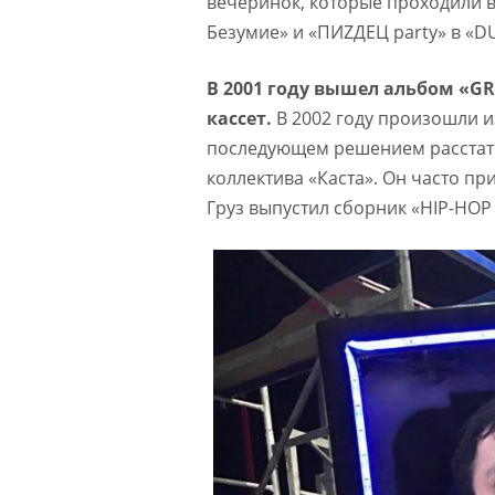
вечеринок, которые проходили в
Безумие» и «ПИZДЕЦ party» в «
В 2001 году вышел альбом «GR
кассет.
В 2002 году произошли и
последующем решением расстать
коллектива «Каста». Он часто п
Груз выпустил сборник «HIP-HOP