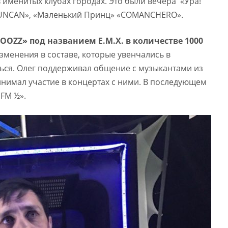
 именитых клубах городах. Это были вечера «Ура!
DUNCAN», «Маленький Принц» «COMANCHERO».
OOZZ» под названием Е.М.Х. в количестве 1000
зменения в составе, которые увенчались в
ся. Олег поддерживал общение с музыкантами из
ринимал участие в концертах с ними. В последующем
 FM ½».