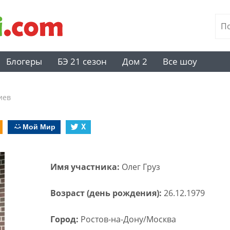
Блогеры
БЭ 21 сезон
Дом 2
Все шоу
иев
Мой Мир
X
Имя участника:
Олег Груз
Возраст (день рождения):
26.12.1979
Город:
Ростов-на-Дону/Москва