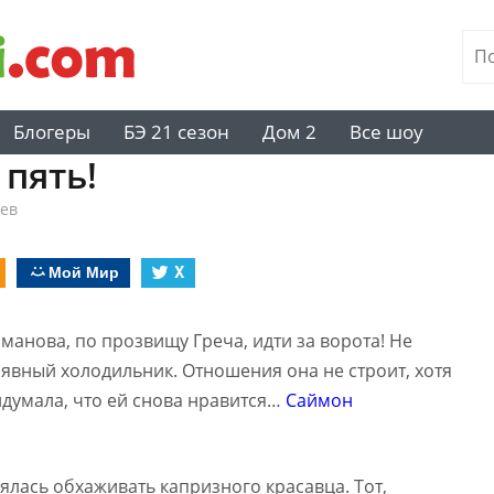
Блогеры
БЭ 21 сезон
Дом 2
Все шоу
 пять!
ев
Мой Мир
X
манова, по прозвищу Греча, идти за ворота! Не
лявный холодильник. Отношения она не строит, хотя
ридумала, что ей снова нравится…
Саймон
ялась обхаживать капризного красавца. Тот,