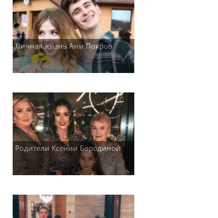
Личная жизнь Ани Покров
Родители Ксении Бородиной