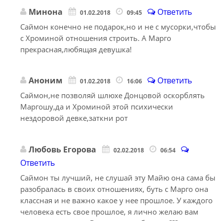
Минона
Ответить
01.02.2018
09:45
Саймон конечно не подарок,но и не с мусорки,чтобы
с Хроминой отношения строить. А Марго
прекрасная,любящая девушка!
Аноним
Ответить
01.02.2018
16:06
Саймон,не позволяй шлюхе Донцовой оскорблять
Маргошу,да и Хроминой этой психически
нездоровой девке,заткни рот
Любовь Егорова
02.02.2018
06:54
Ответить
Саймон ты лучший, не слушай эту Майю она сама бы
разобралась в своих отношениях, буть с Марго она
классная и не важно какое у нее прошлое. У каждого
человека есть свое прошлое, я лично желаю вам