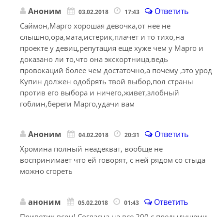
Аноним
Ответить
03.02.2018
17:43
Саймон,Марго хорошая девочка,от нее не
слышно,ора,мата,истерик,плачет и то тихо,на
проекте у девиц,репутация еще хуже чем у Марго и
доказано ли то,что она экскортница,ведь
провокаций более чем достаточно,а почему ,это урод
Купин должен одобрять твой выбор,пол страны
против его выбора и ничего,живет,злобный
гоблин,береги Марго,удачи вам
Аноним
Ответить
04.02.2018
20:31
Хромина полный неадекват, вообще не
воспринимает что ей говорят, с ней рядом со стыда
можно сгореть
аноним
Ответить
05.02.2018
01:43
Приветик всем! Согласна на все 200 с предыдущеми