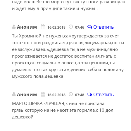
надо волшебство морго тут как тут ноги раздвинула
и ждёт ему в принципе такие и нужны .
Аноним
Ответить
16.02.2018
07:46
Ты Хроминой не нужен,самоутверждается за счет
того что ноги раздвигает,грязная,лицемарная,но ты
ее заслуживаешь,дешевка ты,а не мужчина,явно
прослеживается не достаток воспитания,гнать с
проекта,он социально опасен,а эти ценники,ты
думаешь что так крут этим,унизил себя и половину
мужского пола,дешевка
Аноним
Ответить
16.02.2018
07:48
МАРГОШЕЧКА -ЛУЧШАЯ,к ней не пристала
грязь,которую на не несет эта горилла,с 10 дол
дешевкой