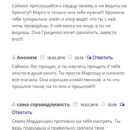
Саймон прислушайся к сердцу своему и не ведись на
Хреноту!! Марго и только она тебе нужна!!! Хромина
тебя тупорылым зовёт и спор ведёт что ты с ней
ночь проведёшь. У неё маска на лице, а ты не
видишь. Она Гриценко хочет разозлить, завести
его!!!!
Аноним
Ответить
18.02.2018
22:16
Саймон, бог прощал, и ты научись прощать.У тебя
злости в душе много. Ты прости Маргошу и начните
всё сначала. Она хорошая хозяйственная, а то что
прошлое такое, на то оно и прошлое!!!!
сама справедливость
18.02.2018
23:09
Ответить
Семен Марданшин противно на тебя смотреть .Ты
ведь подкидыш и правильно сделала твоя