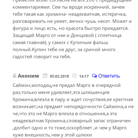
комментариями. Сем ты вроде искренний, зачем
тебе такая как хромина- неадекватная, истеричка,
разговаривать не умеет, вечно чушь несет. Может и
фигура и лицо есть, но красота быстро приедается.
Защищай Марго от нее и Донцовой ( сплетница
самая главная), у самих с Купиным фальш
полный.Купин тебе не друг, за сриной много
гадостей говорит на тебя.
Аноним
Ответить
05.02.2018
14:17
Саймон,молодец,не предал Марго в очередной
раз,только меня удивляет,эта шлюшенция
Хромина,влезла в пару и ждет сочуствия,ее крестная
возникает,на предмет непорядочности Саймона,а не
че,что это не Марго влезла в отношения,а эта
неадекватная Хромина,словарный запас ограничен
,долбит одно и то тоже,оскорбляет ,и чем у Марго
хуже внешность,чем у этой шлюхи