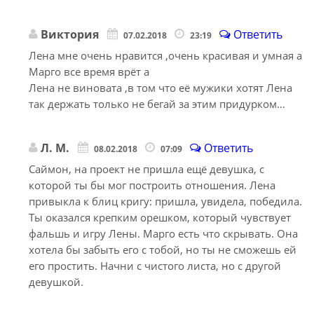
Виктория
Ответить
07.02.2018
23:19
Лена мне очень нравится ,очень красивая и умная а
Марго все время врёт а
Лена не виновата ,в том что её мужики хотят Лена
так держать только не бегай за этим придурком…
Л. М.
Ответить
08.02.2018
07:09
Саймон, на проект не пришла ещё девушка, с
которой ты бы мог построить отношения. Лена
привыкла к блиц кригу: пришла, увидела, победила.
Ты оказался крепким орешком, который чувствует
фальшь и игру Лены. Марго есть что скрывать. Она
хотела бы забыть его с тобой, но ты не сможешь ей
его простить. Начни с чистого листа, но с другой
девушкой.