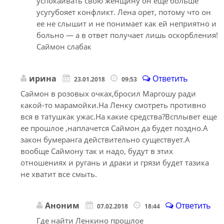
успокаивать свою женщину он еще больше
усугубояет конфликт. Лена орет, потому что он
ее не слышит и не понимает как ей неприятно и
больно — а в ответ получает лишь оскорбления!
Саймон слабак
ирина
Ответить
23.01.2018
09:53
Саймон в розовых очках,бросил Маргошу ради
какой-то марамойки.На Ленку смотреть противно
вся в татушкак ужас.На какие средства?Всплывет еще
ее прошлое ,наплачется Саймон да будет поздно.А
закон бумеранга действительно существует.А
вообще Саймону так и надо, будут в этих
отношениях и ругань и драки и грязи будет тазика
не хватит все смыть.
Аноним
Ответить
07.02.2018
18:44
Где найти Ленкино прошлое