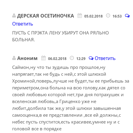
ДЕРСКАЯ ОСЕТИНОЧКА
05.02.2018
16:53
Ответить
ПУСТЬ С ПРЭКТА ЛЕНУ УБИРУТ ОНА РЯЛЬНО
БОЛЬНАЯ.
Аноним
Ответить
06.02.2018
12:29
Саймон,ну что ты зудишь про прошлое,ну
напрягает,так не будь с ней,с этой шлюхой
Хроминой,поверь,лучше не будет,ты ее прибьешь за
периметром,она больна на всю голову,как дятел со
своей любовью которой нет,три дня потрахушек и
вселенская любовь,а Гриценко уже не
любит,долбила так же,у этой шлюхи завышенная
самооценка,в ее представлении ,все ей должны,с
небес пусть спустится,есть красивее,умнее ну и с
головой все в порядке