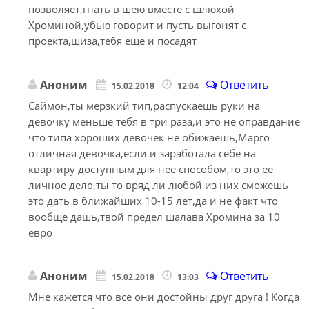
позволяет,гнать в шею вместе с шлюхой
Хроминой,убью говорит и пусть выгонят с
проекта,шиза,тебя еще и посадят
Аноним
Ответить
15.02.2018
12:04
Саймон,ты мерзкий тип,распускаешь руки на
девочку меньше тебя в три раза,и это не оправдание
что типа хороших девочек не обижаешь,Марго
отличная девочка,если и заработала себе на
квартиру доступным для нее способом,то это ее
личное дело,ты то вряд ли любой из них сможешь
это дать в ближайших 10-15 лет,да и не факт что
вообще дашь,твой предел шалава Хромина за 10
евро
Аноним
Ответить
15.02.2018
13:03
Мне кажется что все они достойны друг друга ! Когда