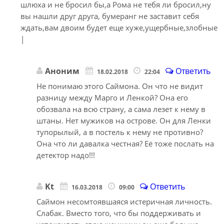
шлюха и не бросил бы,а Рома не тебя ли бросил,ну
вы нашли друг друга, бумеранг не заставит себя
ждать,вам двоим будет еще хуже,ущербные,злобные
|
Аноним
Ответить
18.02.2018
22:04
Не понимаю этого Саймона. Он что не видит
разницу между Марго и Ленкой? Она его
обозвала на всю страну, а сама лезет к нему в
штаны. Нет мужиков на острове. Он для Ленки
тупорылый, а в постель к нему не противно?
Она что ли давалка честная? Её тоже послать на
детектор надо!!!
Kt
Ответить
16.03.2018
09:00
Саймон несомтоявшаяся истеричная личность.
Слабак. Вместо того, что бы поддерживать и