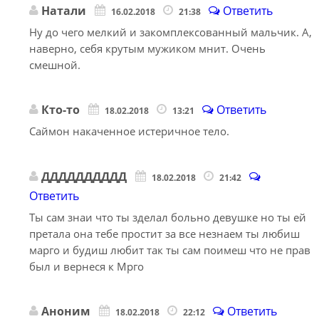
Натали
Ответить
16.02.2018
21:38
Ну до чего мелкий и закомплексованный мальчик. А,
наверно, себя крутым мужиком мнит. Очень
смешной.
Кто-то
Ответить
18.02.2018
13:21
Саймон накаченное истеричное тело.
ДДДДДДДДДД
18.02.2018
21:42
Ответить
Ты сам знаи что ты зделал больно девушке но ты ей
претала она тебе простит за все незнаем ты любиш
марго и будиш любит так ты сам поимеш что не прав
был и вернеся к Мрго
Аноним
Ответить
18.02.2018
22:12