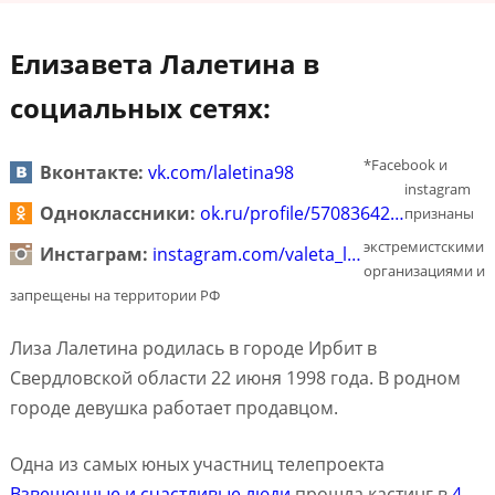
Елизавета Лалетина в
социальных сетях:
*Facebook и
Вконтакте:
vk.com/laletina98
instagram
Одноклассники:
ok.ru/profile/57083642…
признаны
экстремистскими
Инстаграм:
instagram.com/valeta_l…
организациями и
запрещены на территории РФ
Лиза Лалетина родилась в городе Ирбит в
Свердловской области 22 июня 1998 года. В родном
городе девушка работает продавцом.
Одна из самых юных участниц телепроекта
Взвешенные и счастливые люди
прошла кастинг в
4