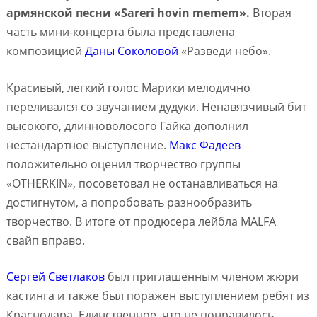
армянской песни «Sareri hovin memem».
Вторая
часть мини-концерта была представлена
композицией
Даны Соколовой
«Разведи небо».
Красивый, легкий голос Марики мелодично
переливался со звучанием дудуки. Ненавязчивый бит
высокого, длинноволосого Гайка дополнил
нестандартное выступление.
Макс Фадеев
положительно оценил творчество группы
«OTHERKIN», посоветовал не останавливаться на
достигнутом, а попробовать разнообразить
творчество. В итоге от продюсера лейбла MALFA
свайп вправо.
Сергей Светлаков
был приглашенным членом жюри
кастинга и также был поражен выступлением ребят из
Краснодара. Единственное, что не понравилось