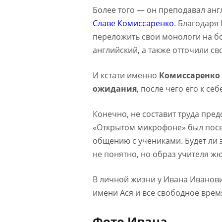
Более того — он преподавал анг
Славе Комиссаренко
. Благодаря
переложить свои монологи на бо
английский, а также отточили с
И кстати именно
Комиссаренко 
ожидания
, после чего его к се
Конечно, не составит труда пред
«Открытом микрофоне» был посв
общению с учениками. Будет ли 
не понятно, но образ учителя ж
В личной жизни у Ивана Иванови
имени Ася и все свободное врем
Фото Ивана