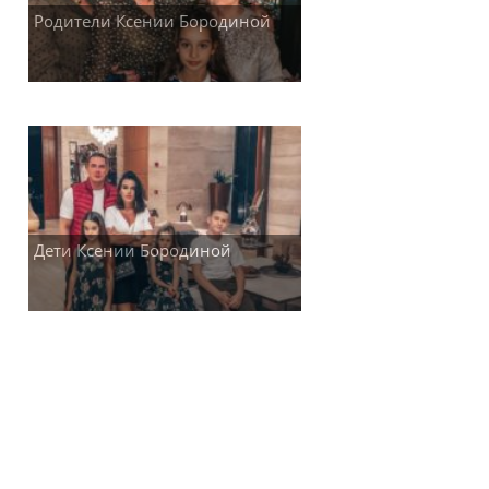
Родители Ксении Бородиной
Дети Ксении Бородиной