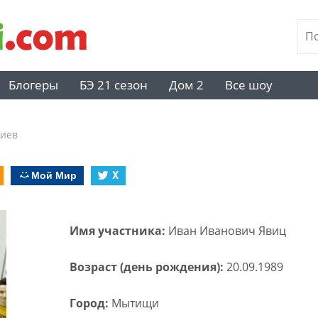
Блогеры
БЭ 21 сезон
Дом 2
Все шоу
риев
Мой Мир
X
Имя участника:
Иван Иванович Явиц
Возраст (день рождения):
20.09.1989
Город:
Мытищи