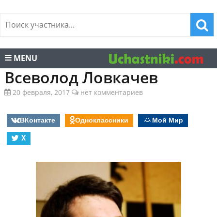
MENU
Всеволод Ловкачев
20 февраля, 2017
нет комментариев
ВКонтакте
Одноклассники
Мой Мир
X