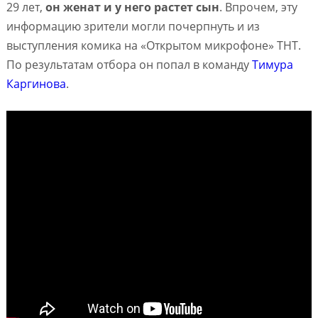
29 лет,
он женат и у него растет сын
. Впрочем, эту
информацию зрители могли почерпнуть и из
выступления комика на «Открытом микрофоне» ТНТ.
По результатам отбора он попал в команду
Тимура
Каргинова
.