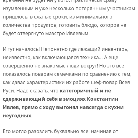
времени не будет ни у кого. Практически сразу
изумленным и уже несколько потерянным участникам
пришлось, в сжатые сроки, из минимального
количества продуктов, готовить блюдо, которое не
будет отвергнуто маэстро Ивлевым.
И тут началось! Непонятно где лежащий инвентарь,
неизвестно, как включающаяся техника… А еще
совершенно не знакомые люди вокруг! Но это все
показалось поварам семечками по сравнению с тем,
как давал характеристики их работе шеф-повар Всея
Руси. Надо сказать, что
категоричный и не
сдерживающий себя в эмоциях Константин
Ивлев, прямо с ходу выгонял навсегда с кухни
неугодных
.
Его могло разозлить буквально все: начиная от