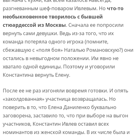
выгнана с кухни, как всем казалось навсегда,
разгневанным шеф-поваром Ивлевым. Но
что-то
необыкновенное творилось с бывшей
стюардессой из Москвы
. Сначала ее попросили
вернуть сами девушки. Ведь из-за того, что их
команда потеряла одного игрока (помните,
сбежавшую с «поля боя» Наталью Романовскую?) они
остались в невыгодном положении. Им явно не
хватало одной единицы. Поэтому и уговорили
Константина вернуть Елену.
После ее не раз изгоняли вовремя готовки. И опять
«заколдованная» участница возвращалась. Но
поверить в то, что Елена Даниленко буквально
заговорена, заставило то, что при выборе на выгон
участников, Константин Ивлев оставил всех
номинантов из женской команды. В их числе была и