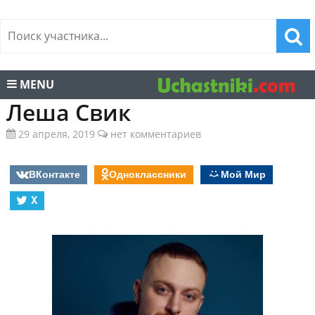
MENU
Леша Свик
29 апреля, 2019
нет комментариев
ВКонтакте
Одноклассники
Мой Мир
X