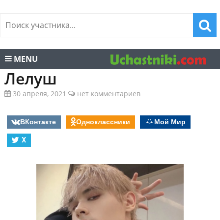
MENU
Лелуш
30 апреля, 2021
нет комментариев
ВКонтакте
Одноклассники
Мой Мир
X