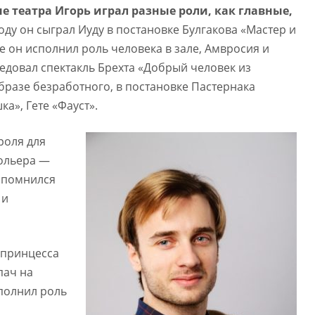
не театра Игорь играл разные роли, как главные,
оду он сыграл Иуду в постановке Булгакова «Мастер и
е он исполнил роль человека в зале, Амвросия и
ледовал спектакль Брехта «Добрый человек из
образе безработного, в постановке Пастернака
», Гете «Фауст».
роля для
Мольера —
запомнился
 и
 принцесса
пач на
сполнил роль