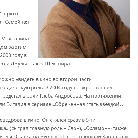
Игорю в
на «Семейная
.
, Молчалина
дом за этим
008 году в
ео и Джульетта» В. Шекспира.
можно увидеть в кино во второй части
изодическую роль. В 2004 году на экран вышел
 предстал в роли Глеба Андросова. На протяжении
ли Виталия в сериале «Обреченная стать звездой».
ведрова в кино. Он снялся сразу в 5-ти
а» (сыграл главную роль – Свон), «Охламон» (также
ериалы «Ставка на жизнь», «Трое с площади Карронад»,