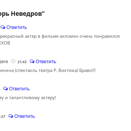
орь Неведров
”
Ответить
рекрасный актер в фильме ахломон очень понравился
ЕХОВ
Ответить
.2019
21:43
нина (спектакль театра Р. Виктюка) Браво!!!
Ответить
3
у и талантливому актеру!
Ответить
1:37