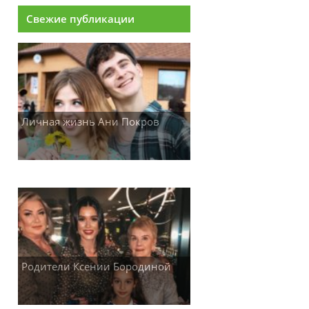
Свежие публикации
Личная жизнь Ани Покров
Родители Ксении Бородиной