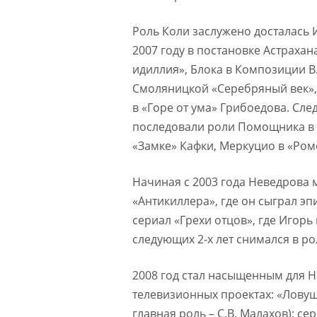
Роль Коли заслужено досталась 
2007 году в постановке Астраха
идиллия», Блока в Композиции В
Смоляницкой «Серебряный век»
в «Горе от ума» Грибоедова. Сле
последовали роли Помощника в 2
«Замке» Кафки, Меркуцио в «Ром
Начиная с 2003 года Неведрова 
«Антикиллера», где он сыграл эп
сериал «Грехи отцов», где Игорь
следующих 2-х лет снимался в ро
2008 год стал насыщенным для Не
телевизионных проектах: «Ловушк
главная роль – С.В. Малахов); с