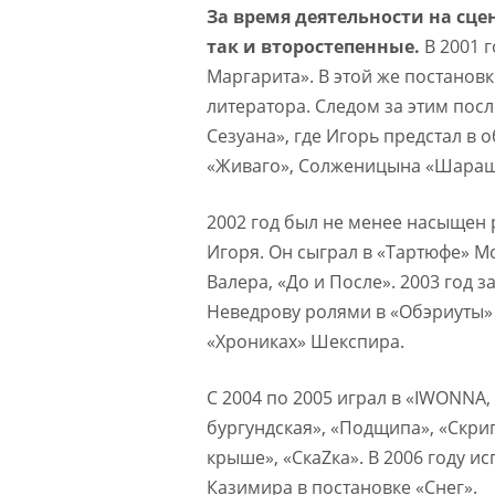
За время деятельности на сце
так и второстепенные.
В 2001 г
Маргарита». В этой же постановк
литератора. Следом за этим пос
Сезуана», где Игорь предстал в 
«Живаго», Солженицына «Шарашка
2002 год был не менее насыщен 
Игоря. Он сыграл в «Тартюфе» 
Валера, «До и После». 2003 год 
Неведрову ролями в «Обэриуты»
«Хрониках» Шекспира.
С 2004 по 2005 играл в «IWONNA,
бургундская», «Подщипа», «Cкри
крыше», «СкаZка». В 2006 году и
Казимира в постановке «Снег».