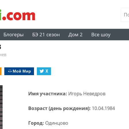
Блогеры
БЭ 21 сезон
Дом 2
Все шоу
в
иев
Мой Мир
X
Имя участника:
Игорь Неведров
Возраст (день рождения):
10.04.1984
Город:
Одинцово