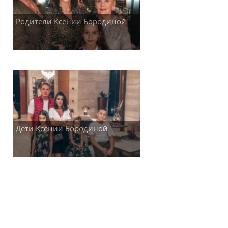
Родители Ксении Бородиной
Дети Ксении Бородиной