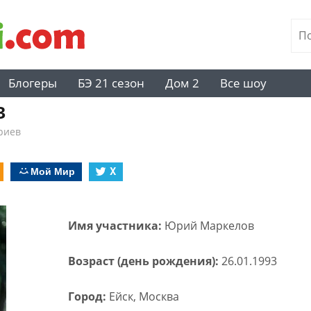
Блогеры
БЭ 21 сезон
Дом 2
Все шоу
в
риев
Мой Мир
X
Имя участника:
Юрий Маркелов
Возраст (день рождения):
26.01.1993
Город:
Ейск, Москва