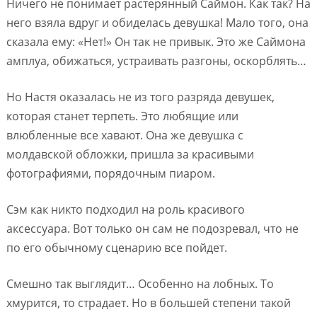
Ничего не понимает растерянный Саймон. Как так? На
него взяла вдруг и обиделась девушка! Мало того, она
сказала ему: «Нет!» Он так не привык. Это же Саймона
амплуа, обижаться, устраивать разгоны, оскорблять…
Но Настя оказалась не из того разряда девушек,
которая станет терпеть. Это любящие или
влюбленные все хавают. Она же девушка с
молдавской обложки, пришла за красивыми
фотографиями, порядочным пиаром.
Сэм как никто подходил на роль красивого
аксессуара. Вот только он сам не подозревал, что не
по его обычному сценарию все пойдет.
Смешно так выглядит… Особенно на лобных. То
хмурится, то страдает. Но в большей степени такой