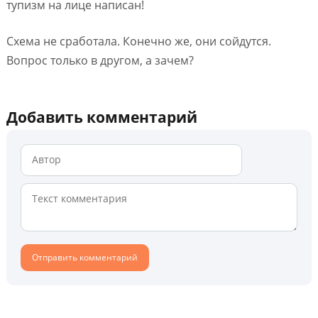
тупизм на лице написан!
Схема не сработала. Конечно же, они сойдутся.
Вопрос только в другом, а зачем?
Добавить комментарий