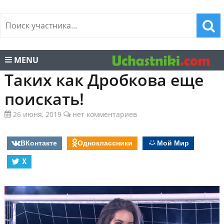
MENU
Таких как Дробкова еще
поискать!
26 июня, 2019
нет комментариев
ВКонтакте
Одноклассники
Мой Мир
X