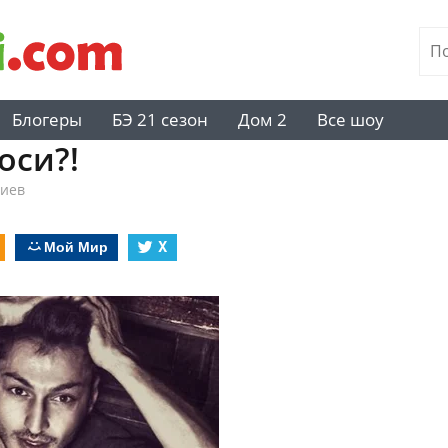
Блогеры
БЭ 21 сезон
Дом 2
Все шоу
оси?!
риев
Мой Мир
X