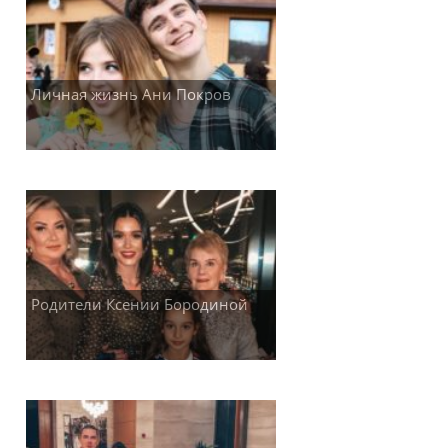
Личная жизнь Ани Покров
Родители Ксении Бородиной