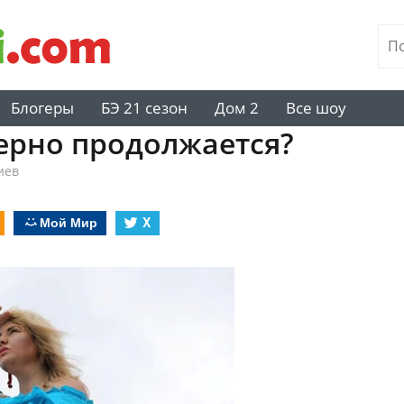
Блогеры
БЭ 21 сезон
Дом 2
Все шоу
ерно продолжается?
иев
Мой Мир
X