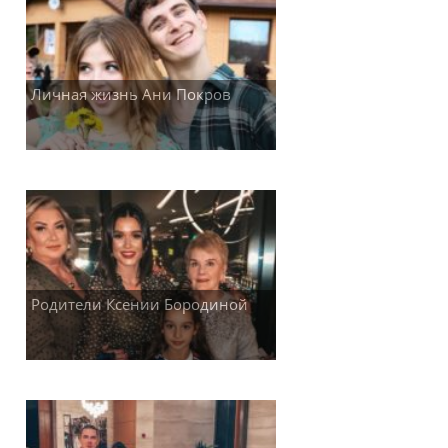
Личная жизнь Ани Покров
Родители Ксении Бородиной