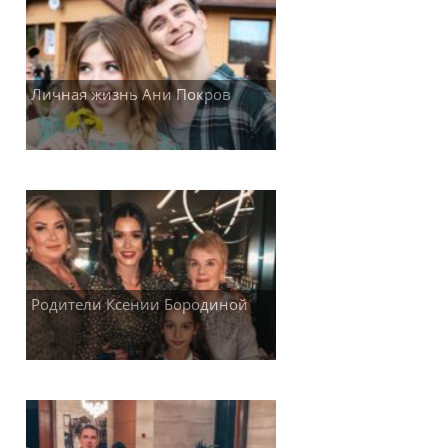
Личная жизнь Ани Покров
Родители Ксении Бородиной