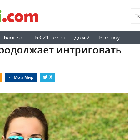
Блогеры
БЭ 21 сезон
Дом 2
Все шоу
родолжает интриговать
Мой Мир
X