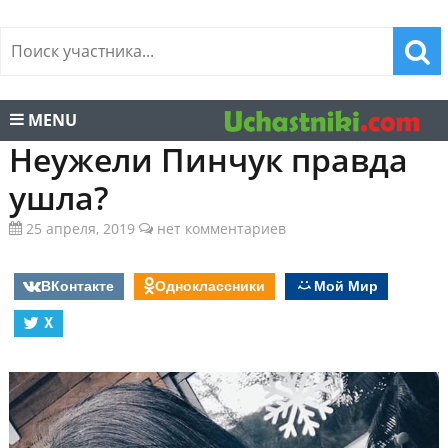
MENU
Неужели Пинчук правда
ушла?
25 апреля, 2019
нет комментариев
ВКонтакте
Одноклассники
Мой Мир
X