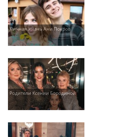
Личная жизнь Ани Покров
Родители Ксении Бородиной