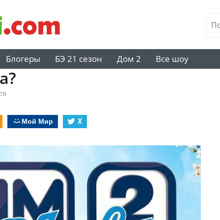
Блогеры
БЭ 21 сезон
Дом 2
Все шоу
а?
ев
Мой Мир
X