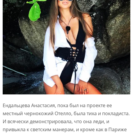
Ендальцева Анастасия, пока был на проекте ее
местный чернокожий Отелло, была тиха и покладиста.
И всячески демонстрировала, что она леди, и
привыкла к светским манерам, и кроме как в Париже