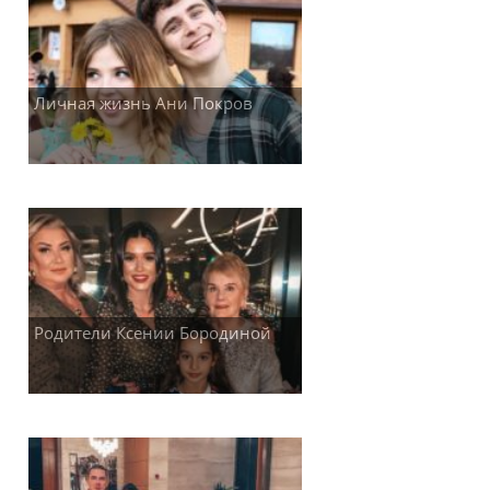
Личная жизнь Ани Покров
Родители Ксении Бородиной