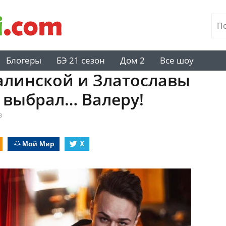
Блогеры
БЭ 21 сезон
Дом 2
Все шоу
алинской и Златославы
е выбрал… Валеру!
в
Мой Мир
X