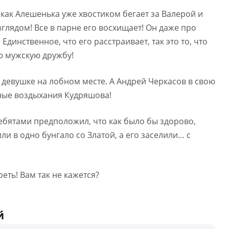
 как Алешенька уже хвостиком бегает за Валерой и
глядом! Все в парне его восхищает! Он даже про
динственное, что его расстраивает, так это то, что
ю мужскую дружбу!
 девушке на лобном месте. А Андрей Черкасов в свою
йные воздыхания Кудряшова!
ребятами предположил, что как было бы здорово,
и в одно бунгало со Златой, а его заселили… с
еть! Вам так не кажется?
й