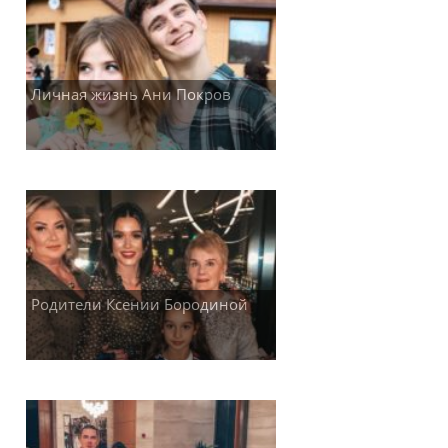
Личная жизнь Ани Покров
Родители Ксении Бородиной