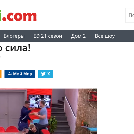
Блогеры
БЭ 21 сезон
Дом 2
Все шоу
о сила!
в
Мой Мир
X