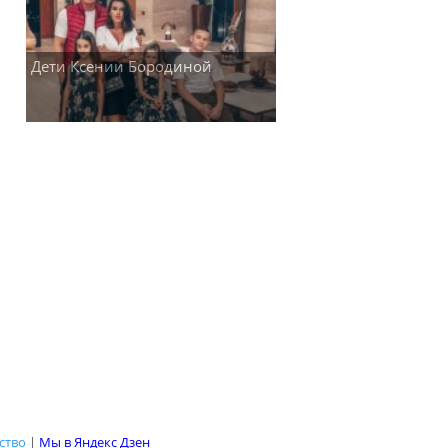
Дети Ксении Бородиной
ство
|
Мы в Яндекс Дзен