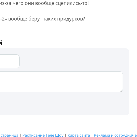
из-за чего они вообще сцепились-то!
м-2» вообще берут таких придурков?
й
 страница
|
Расписание Теле Шоу
|
Карта сайта
|
Реклама и сотрудниче