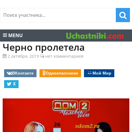
MENU
Черно пролетела
2 октября, 2019
нет комментариев
ВКонтакте
Одноклассники
Мой Мир
X