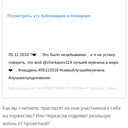
Посмотреть эту публикацию в Instagram
05.11.2018 ?❤️ . . Это было незабываемо…и я не устану
говорить, что мой @cherkasov119 лучший мужчина в мире
❤️ . . #нашдень #05112018 #самыйлучшиймужчина
#лучшеепредложение
Публикация от
?•••КРИСТИНА ОСЛИНА•••?
(@kristi_oslina)
14 Н
Как вы считаете, пригласят ли они участников к себе
на торжество? Или Черкасов отделяет реальную
жизнь от проектной?