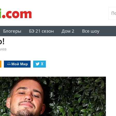
Блогеры
БЭ 21 сезон
Дом 2
Все шоу
!
риев
Мой Мир
X