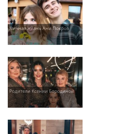
Личная жизнь Ани Покров
Родители Ксении Бородиной