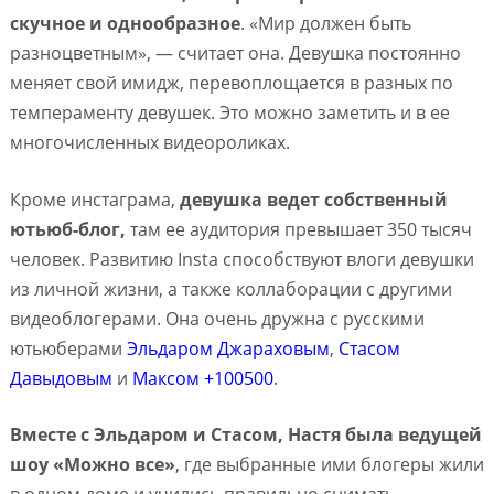
скучное и однообразное
. «Мир должен быть
разноцветным», — считает она. Девушка постоянно
меняет свой имидж, перевоплощается в разных по
темпераменту девушек. Это можно заметить и в ее
многочисленных видеороликах.
Кроме инстаграма,
девушка ведет собственный
ютьюб-блог,
там ее аудитория превышает 350 тысяч
человек. Развитию Insta способствуют влоги девушки
из личной жизни, а также коллаборации с другими
видеоблогерами. Она очень дружна с русскими
ютьюберами
Эльдаром Джараховым
,
Стасом
Давыдовым
и
Максом +100500
.
Вместе с Эльдаром и Стасом, Настя была ведущей
шоу «Можно все»
, где выбранные ими блогеры жили