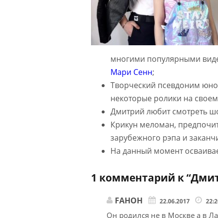
многими популярными вид
Мари Сенн
;
Творческий псевдоним юнош
некоторые ролики на своем
Дмитрий любит смотреть шо
Крикун меломан, предпочит
зарубежного рэпа и заканч
На данный момент осваивает
1 комментарий к “
Дмит
FАНОН
22.06.2017
22:
Он родился не в Москве а в Л