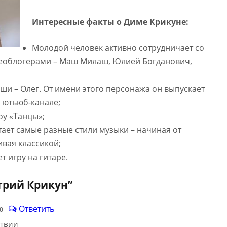
Интересные факты о Диме Крикуне:
Молодой человек активно сотрудничает со
еоблогерами – Маш Милаш, Юлией Богданович,
и – Олег. От имени этого персонажа он выпускает
 ютьюб-канале;
у «Танцы»;
ает самые разные стили музыки – начиная от
ивая классикой;
 игру на гитаре.
рий Крикун
”
Ответить
20
атвии