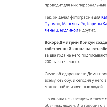
проводит для них персональные 
Так, он делал фотографии для
Ка
Пушма
н,
Марьяны Ро
,
Карины К
Лены Шейдлиной
и других.
Вскоре Дмитрий Крикун созда
собственный канал на ютьюб
за два года на него подписываю
200 тысяч человек.
Слухи об одаренности Димы про
всему ютьюбу, и сегодня у него в
можно найти известных людей.
Но юноша не «звездит» и также 
обычных людей. Это говорит о е