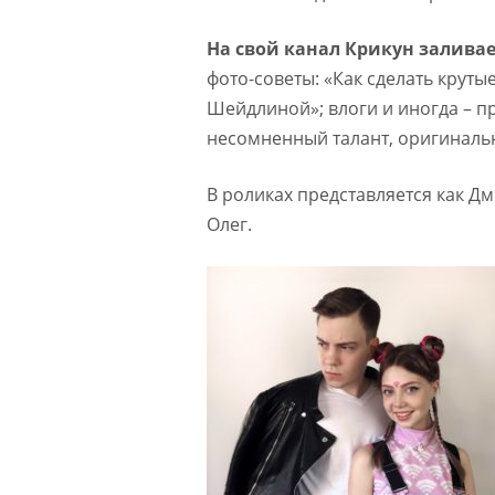
На свой канал Крикун залива
фото-советы: «Как сделать круты
Шейдлиной»; влоги и иногда – п
несомненный талант, оригиналь
В роликах представляется как Дм
Олег.