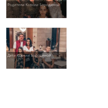
Родители Ксении Бородиной
Дети Ксении Бородиной