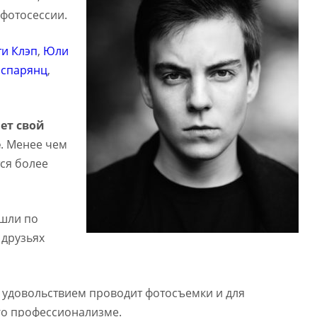
фотосессии.
ти Клэп
,
Юли
аспарянц
,
ет свой
е
. Менее чем
тся более
шли по
 друзьях
с удовольствием проводит фотосъемки и для
го профессионализме.