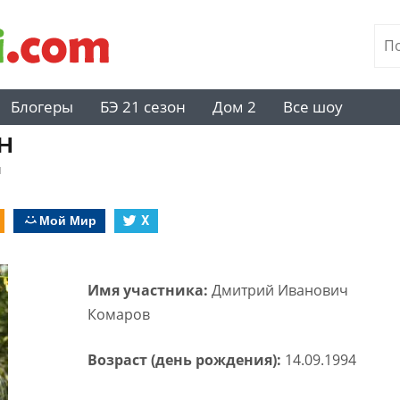
Блогеры
БЭ 21 сезон
Дом 2
Все шоу
н
й
Мой Мир
X
Имя участника:
Дмитрий Иванович
Комаров
Возраст (день рождения):
14.09.1994