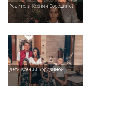
Родители Ксении Бородиной
Дети Ксении Бородиной