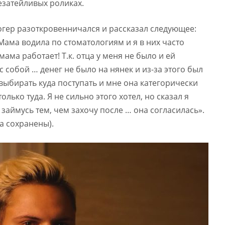
езатейливых роликах.
огер разоткровенничался и рассказал следующее:
 Мама водила по стоматологиям и я в них часто
мама работает! Т.к. отца у меня не было и ей
с собой … денег не было на нянек и из-за этого был
выбирать куда поступать и мне она категорически
олько туда. Я не сильно этого хотел, но сказал я
 займусь тем, чем захочу после … она согласилась».
а сохранены).